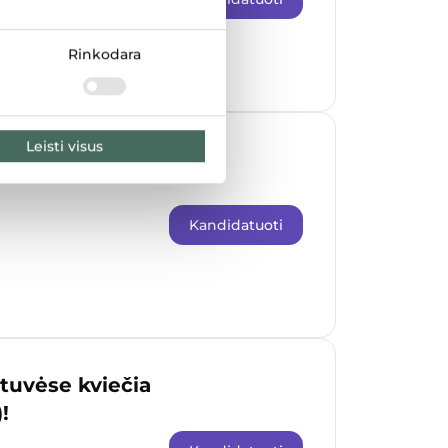
Rinkodara
Leisti visus
 naktiniam
Kandidatuoti
uvėse kviečia
!