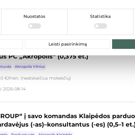
3450 €/mėn. (neatskaičius mokesčių)
Nuostatos
Statistika
ki 2026-08-14
Leisti pasirinkimą
lio operacijų komanda ieško pastiprinimo
us PC „Akropolis“ (0,375 et.)
otuvės
Akropolis Vilnius
40 €/mėn. (neatskaičius mokesčių)
ki 2026-08-14
OUP“ į savo komandas Klaipėdos parduot
ardavėjus (-as)–konsultantus (-es) (0,5–1 et.)
pėda
Parduotuvės
Akropolis Klaipėda