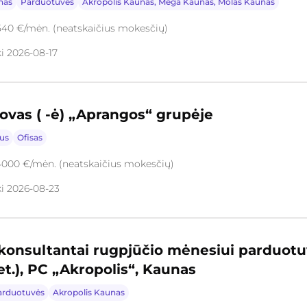
nas
Parduotuvės
Akropolis Kaunas, Mega Kaunas, Molas Kaunas
540 €/mėn. (neatskaičius mokesčių)
ki 2026-08-17
ovas ( -ė) „Aprangos“ grupėje
ius
Ofisas
4000 €/mėn. (neatskaičius mokesčių)
ki 2026-08-23
 konsultantai rugpjūčio mėnesiui parduot
 et.), PC „Akropolis“, Kaunas
arduotuvės
Akropolis Kaunas