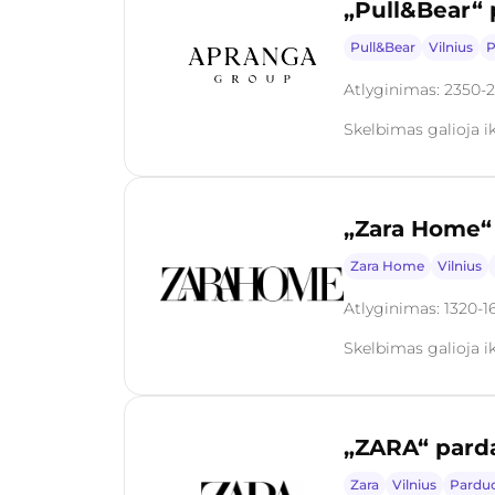
„Pull&Bear“ p
Pull&Bear
Vilnius
P
Atlyginimas: 2350-
Skelbimas galioja ik
„Zara Home“ p
Zara Home
Vilnius
Atlyginimas: 1320-1
Skelbimas galioja ik
„ZARA“ pardavė
Zara
Vilnius
Pardu