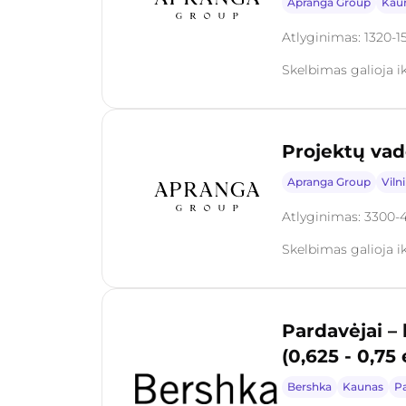
Apranga Group
Kau
Atlyginimas: 1320-1
Skelbimas galioja i
Projektų vad
Apranga Group
Viln
Atlyginimas: 3300-
Skelbimas galioja i
Pardavėjai –
(0,625 - 0,75
Bershka
Kaunas
P