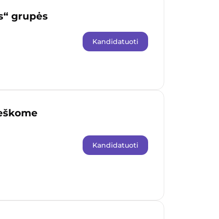
s“ grupės
Kandidatuoti
ieškome
Kandidatuoti