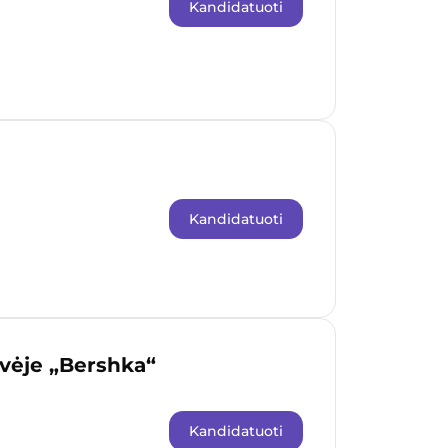
Kandidatuoti
Kandidatuoti
uvėje „Bershka“
Kandidatuoti