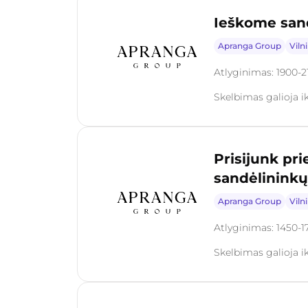
Ieškome sand
Apranga Group
Viln
Atlyginimas: 1900-
Skelbimas galioja i
Prisijunk p
sandėlininkų
Apranga Group
Viln
Atlyginimas: 1450-1
Skelbimas galioja i