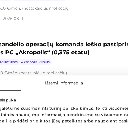
600 €/mėn. (neatskaičius mokesčių)
i 2026-08-11
andėlio operacijų komanda ieško pastipri
us PC „Akropolis“ (0,375 etatu)
rduotuvės
Akropolis Vilnius
90 €/mėn. (neatskaičius mokesčių)
Išsami informacija
ki 2026-08-14
 slapukai
ndėlio operacijų komandos vadovas (-ė) „
alėtume suasmeninti turinį bei skelbimus, teikti visuomen
 svetainės naudojimo informaciją bendriname su visuomenin
 gali ją pridėti prie kitos jūsų pateiktos arba naudojant pas
ius
Logistika