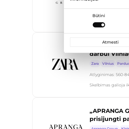
Atlyginimas: 3000-
Sutikimo
Būtini
pasirinkimas
Skelbimas galioja i
Atmesti
„ZARA“ sandė
darbui Vilnia
Zara
Vilnius
Pardu
Atlyginimas: 560-8
Skelbimas galioja i
„APRANGA GR
prisijungti p
Apranga Group
Klai