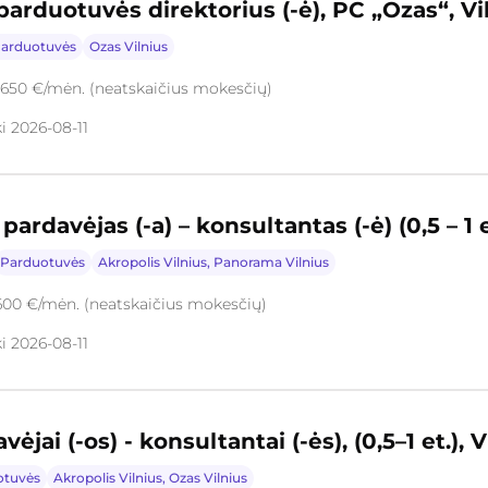
arduotuvės direktorius (-ė), PC „Ozas“, Vi
arduotuvės
Ozas Vilnius
2650 €/mėn. (neatskaičius mokesčių)
i 2026-08-11
ardavėjas (-a) – konsultantas (-ė) (0,5 – 1 et
Parduotuvės
Akropolis Vilnius, Panorama Vilnius
600 €/mėn. (neatskaičius mokesčių)
i 2026-08-11
jai (-os) - konsultantai (-ės), (0,5–1 et.), V
otuvės
Akropolis Vilnius, Ozas Vilnius