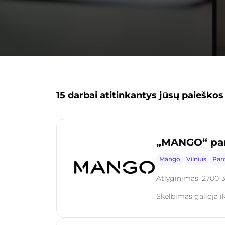
15 darbai atitinkantys jūsų paieškos
„MANGO“ pard
Mango
Vilnius
Par
Atlyginimas: 2700-
Skelbimas galioja i