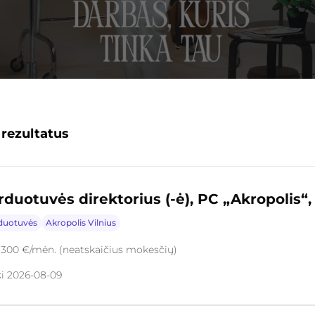
 rezultatus
uotuvės direktorius (-ė), PC „Akropolis“, 
duotuvės
Akropolis Vilnius
3300 €/mėn. (neatskaičius mokesčių)
ki 2026-08-09