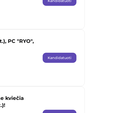
Kandidatuoti
t.), PC "RYO",
Kandidatuoti
 kviečia
.)!