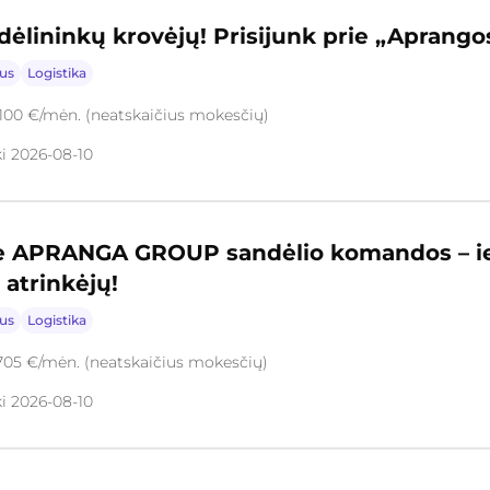
ėlininkų krovėjų! Prisijunk prie „Aprango
ius
Logistika
2100 €/mėn. (neatskaičius mokesčių)
ki 2026-08-10
rie APRANGA GROUP sandėlio komandos – 
 atrinkėjų!
ius
Logistika
705 €/mėn. (neatskaičius mokesčių)
ki 2026-08-10