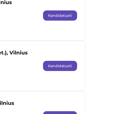
lnius
Kandidatuoti
.), Vilnius
Kandidatuoti
ilnius