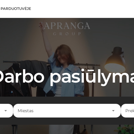
 PARDUOTUVĖJE
arbo pasiūlym
Miestas
Pre