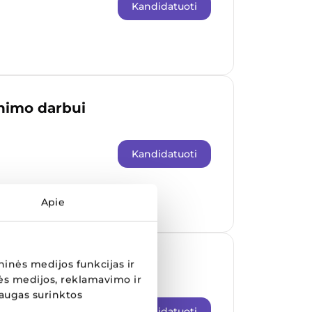
Kandidatuoti
nimo darbui
Kandidatuoti
Apie
Aprangos“
inės medijos funkcijas ir
ės medijos, reklamavimo ir
laugas surinktos
Kandidatuoti