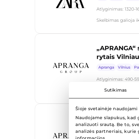
Atlyginimas: 1320-1
Skelbimas galioja ik
„APRANGA“ s
rytais Vilnia
Apranga
Vilnius
Pa
Atlyginimas: 490-5
Sutikimas
Skelbimas galioja i
Šioje svetainėje naudojami
Centrinio sa
Naudojame slapukus, kad g
analizuoti srautą. Be to,
grupėje
analizės partneriais, kurie
Apranga Group
Viln
informacijos.