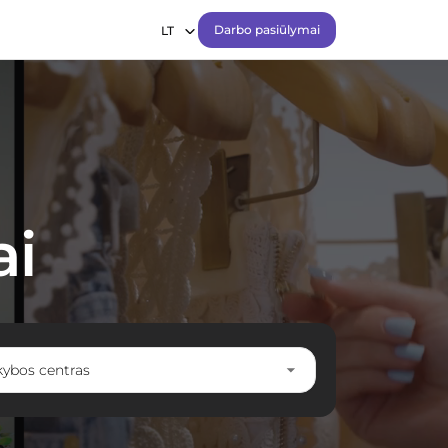
Darbo pasiūlymai
LT
ai
kybos centras