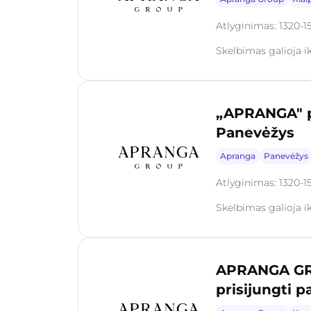
Atlyginimas: 1320-1
Skelbimas galioja i
„APRANGA" par
Panevėžys
Apranga
Panevėžys
Atlyginimas: 1320-1
Skelbimas galioja i
APRANGA GRO
prisijungti pa