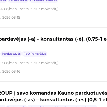
540 €/mėn. (neatskaičius mokesčių)
ki 2026-08-15
davėjas (-a) - konsultantas (-ė), (0,75–1 e
Parduotuvės
RYO Panevėžys
500 €/mėn. (neatskaičius mokesčių)
ki 2026-08-16
UP į savo komandas Kauno parduotuvėse
rdavėjus (-as) – konsultantus (-es) (0,5–1 et