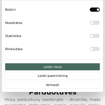
galimybė įsidarbinti vairuotoju, prekių apskaitos ir
Sutikimo
kt. srityse.
Būtini
pasirinkimas
Nuostatos
Statistika
Rinkodara
Leisti visus
Leisti pasirinkimą
Atmesti
Parduotuvės
Mūsų parduotuvių kasdienybė – dinamika, mada