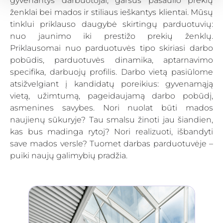
gyvenantys darbuotojai, garsūs pasaulio prekių
ženklai bei mados ir stiliaus ieškantys klientai. Mūsų
tinklui priklauso daugybė skirtingų parduotuvių:
nuo jaunimo iki prestižo prekių ženklų.
Priklausomai nuo parduotuvės tipo skiriasi darbo
pobūdis, parduotuvės dinamika, aptarnavimo
specifika, darbuojų profilis. Darbo vietą pasiūlome
atsižvelgiant į kandidatų poreikius: gyvenamąją
vietą, užimtumą, pageidaujamą darbo pobūdį,
asmenines savybes. Nori nuolat būti mados
naujienų sūkuryje? Tau smalsu žinoti jau šiandien,
kas bus madinga rytoj? Nori realizuoti, išbandyti
save mados versle? Tuomet darbas parduotuvėje –
puiki naujų galimybių pradžia.