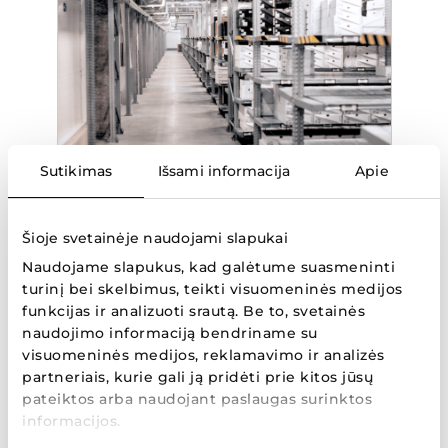
Sutikimas
Išsami informacija
Apie
Logistika
Šioje svetainėje naudojami slapukai
„Aprangos“ grupės centrinis prekių sandėlis vienas
Naudojame slapukus, kad galėtume suasmeninti
svarbiausių padalinių įmonėje, užimantis net 14
turinį bei skelbimus, teikti visuomeninės medijos
000 kv. m. plotą. 77 šios komandos nariai deda visas
funkcijas ir analizuoti srautą. Be to, svetainės
pastangas, kad prekės laiku pasiektų mūsų pirkėjus
naudojimo informaciją bendriname su
visuomeninės medijos, reklamavimo ir analizės
Lietuvoje, Latvijoje ir Estijoje. Pagrindindinius
partneriais, kurie gali ją pridėti prie kitos jūsų
procesus sandėlyje atlieka dvi pozicijos: krovėjai ir
pateiktos arba naudojant paslaugas surinktos
atrinkėjai . Jie atsakingi už prekių priėmimo,
informacijos.
atrinkimo, paskirstymo darbus. Taip pat yra