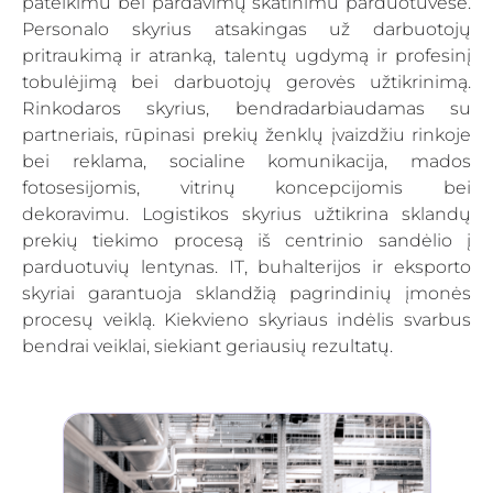
pateikimu bei pardavimų skatinimu parduotuvėse.
Personalo skyrius atsakingas už darbuotojų
pritraukimą ir atranką, talentų ugdymą ir profesinį
tobulėjimą bei darbuotojų gerovės užtikrinimą.
Rinkodaros skyrius, bendradarbiaudamas su
partneriais, rūpinasi prekių ženklų įvaizdžiu rinkoje
bei reklama, socialine komunikacija, mados
fotosesijomis, vitrinų koncepcijomis bei
dekoravimu. Logistikos skyrius užtikrina sklandų
prekių tiekimo procesą iš centrinio sandėlio į
parduotuvių lentynas. IT, buhalterijos ir eksporto
skyriai garantuoja sklandžią pagrindinių įmonės
procesų veiklą. Kiekvieno skyriaus indėlis svarbus
bendrai veiklai, siekiant geriausių rezultatų.