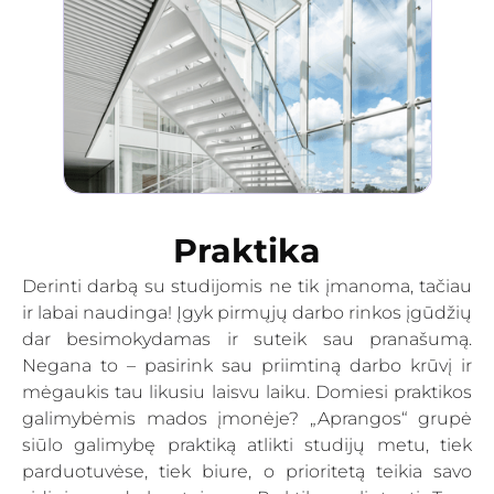
Praktika
Derinti darbą su studijomis ne tik įmanoma, tačiau
ir labai naudinga! Įgyk pirmųjų darbo rinkos įgūdžių
dar besimokydamas ir suteik sau pranašumą.
Negana to – pasirink sau priimtiną darbo krūvį ir
mėgaukis tau likusiu laisvu laiku. Domiesi praktikos
galimybėmis mados įmonėje? „Aprangos“ grupė
siūlo galimybę praktiką atlikti studijų metu, tiek
parduotuvėse, tiek biure, o prioritetą teikia savo