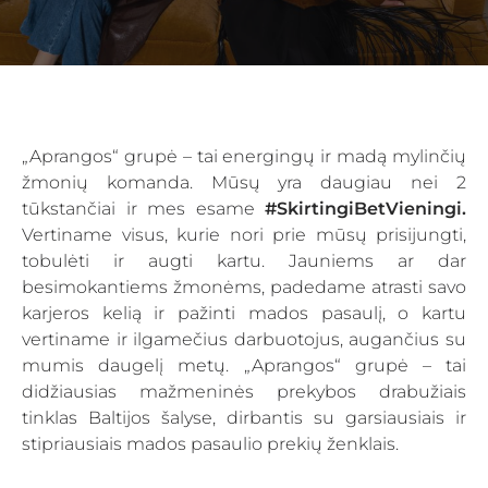
„Aprangos“ grupė – tai energingų ir madą mylinčių
žmonių komanda. Mūsų yra daugiau nei 2
tūkstančiai ir mes esame
#SkirtingiBetVieningi.
Vertiname visus, kurie nori prie mūsų prisijungti,
tobulėti ir augti kartu. Jauniems ar dar
besimokantiems žmonėms, padedame atrasti savo
karjeros kelią ir pažinti mados pasaulį, o kartu
vertiname ir ilgamečius darbuotojus, augančius su
mumis daugelį metų. „Aprangos“ grupė – tai
didžiausias mažmeninės prekybos drabužiais
tinklas Baltijos šalyse, dirbantis su garsiausiais ir
stipriausiais mados pasaulio prekių ženklais.