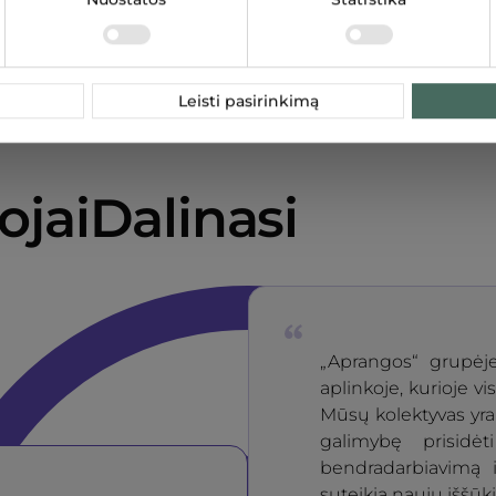
Leisti pasirinkimą
jaiDalinasi
„Aprangos“ grupėje
aplinkoje, kurioje vi
Mūsų kolektyvas yra 
galimybę prisidė
bendradarbiavimą i
suteikia naujų iššūki