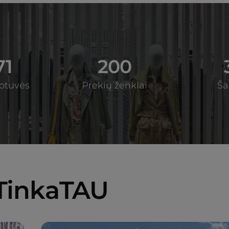
71
200
otuvės
Prekių ženklai
Ša
TinkaTAU