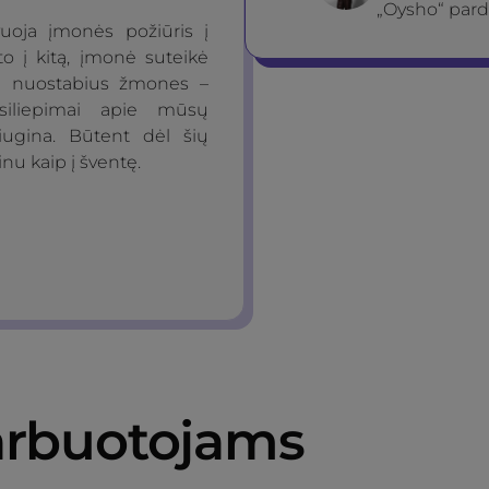
„Oysho“ pard
oja įmonės požiūris į
to į kitą, įmonė suteikė
au nuostabius žmones –
tsiliepimai apie mūsų
ugina. Būtent dėl šių
inu kaip į šventę.
rbuotojams