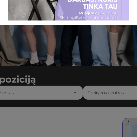
poziciją
iestas
Prekybos centras