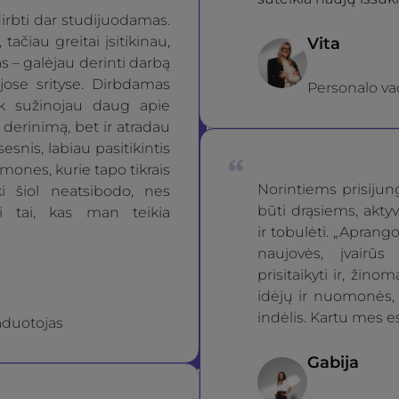
irbti dar studijuodamas.
 tačiau greitai įsitikinau,
Vita
 – galėjau derinti darbą
ejose srityse. Dirbdamas
Personalo va
ik sužinojau daug apie
derinimą, bet ir atradau
esnis, labiau pasitikintis
žmones, kurie tapo tikrais
Norintiems prisiju
i šiol neatsibodo, nes
būti drąsiems, aktyv
ti tai, kas man teikia
ir tobulėti. „Aprang
naujovės, įvairūs
prisitaikyti ir, žinom
idėjų ir nuomonės, 
indėlis. Kartu mes e
aduotojas
Gabija