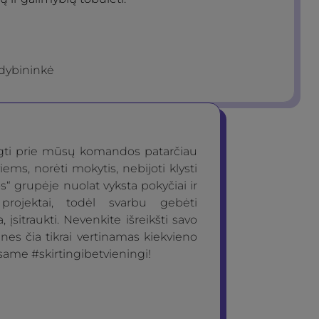
dybininkė
ngti prie mūsų komandos patarčiau
iems, norėti mokytis, nebijoti klysti
os“ grupėje nuolat vyksta pokyčiai ir
 projektai, todėl svarbu gebėti
a, įsitraukti. Nevenkite išreikšti savo
nes čia tikrai vertinamas kiekvieno
same #skirtingibetvieningi!