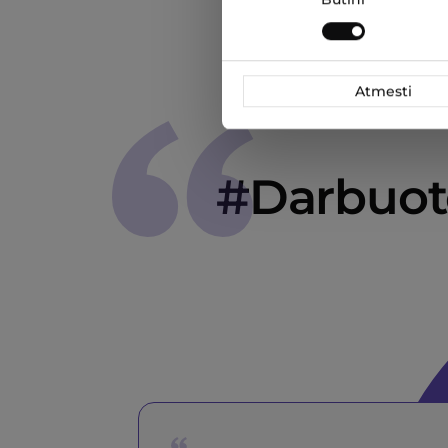
pasirinkimas
Atmesti
#Darbuoto