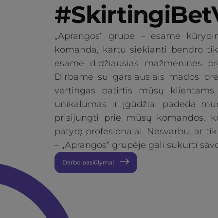
#SkirtingiBet
„Aprangos“ grupė – esame kūrybi
komanda, kartu siekianti bendro tik
esame didžiausias mažmeninės prek
Dirbame su garsiausiais mados preki
vertingas patirtis mūsų klientams
unikalumas ir įgūdžiai padeda mum
prisijungti prie mūsų komandos, kur
patyrę profesionalai. Nesvarbu, ar tik
– „Aprangos“ grupėje gali sukurti savo
Darbo pasiūlymai