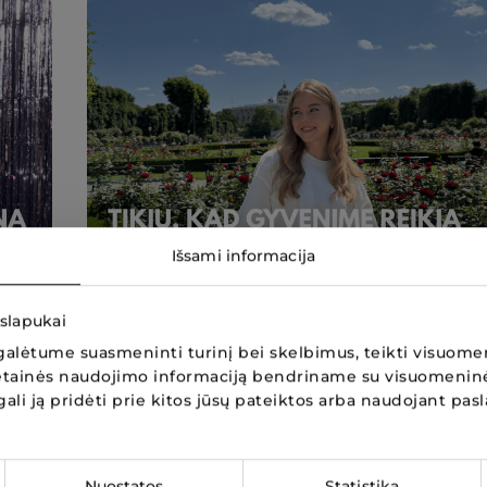
Išsami informacija
 slapukai
alėtume suasmeninti turinį bei skelbimus, teikti visuomen
Darbas, kuris tinka Miglei
 svetainės naudojimo informaciją bendriname su visuomenin
 gali ją pridėti prie kitos jūsų pateiktos arba naudojant pas
Nuostatos
Statistika