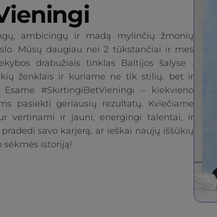
Vieningi
ngų, ambicingų ir madą mylinčių žmonių
slo. Mūsų daugiau nei 2 tūkstančiai ir mes
ybos drabužiais tinklas Baltijos šalyse .
ų ženklais ir kuriame ne tik stilių, bet ir
. Esame #SkirtingiBetVieningi – kiekvieno
s pasiekti geriausių rezultatų. Kviečiame
 vertinami ir jauni, energingi talentai, ir
 pradedi savo karjerą, ar ieškai naujų iššūkių
 sėkmės istoriją!