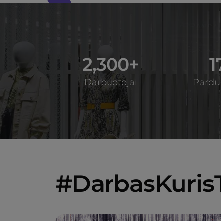
2,300+
1
Darbuotojai
Pardu
#DarbasKuris