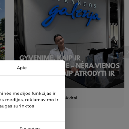
Apie
inės medijos funkcijas ir
Darbas, kuris tinka Rekvitai
ės medijos, reklamavimo ir
laugas surinktos
Rinkodara