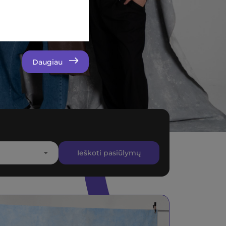
Daugiau
Ieškoti pasiūlymų