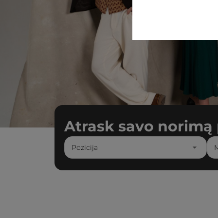
Atrask savo norimą 
Pozicija
M