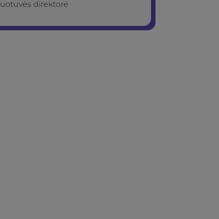
uotuvės direktorė