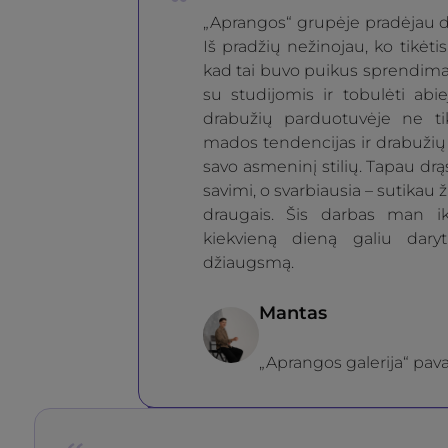
„Aprangos“ grupėje pradėjau d
Iš pradžių nežinojau, ko tikėtis,
kad tai buvo puikus sprendimas
su studijomis ir tobulėti abi
drabužių parduotuvėje ne t
mados tendencijas ir drabužių 
savo asmeninį stilių. Tapau drąs
savimi, o svarbiausia – sutikau 
draugais. Šis darbas man ik
kiekvieną dieną galiu dary
džiaugsmą.
Mantas
„Aprangos galerija“ pav