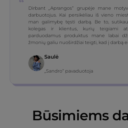
Dirbant „Aprangos“ grupėje mane motyvu
darbuotojus. Kai persikėliau iš vieno mies
man galimybę tęsti darbą. Be to, sutik
kolegas ir klientus, kurių teigiami a
parduodamus produktus mane labai dži
žmonių galiu nuoširdžiai teigti, kad į darbą e
Saulė
„Sandro“ pavaduotoja
Būsimiems da