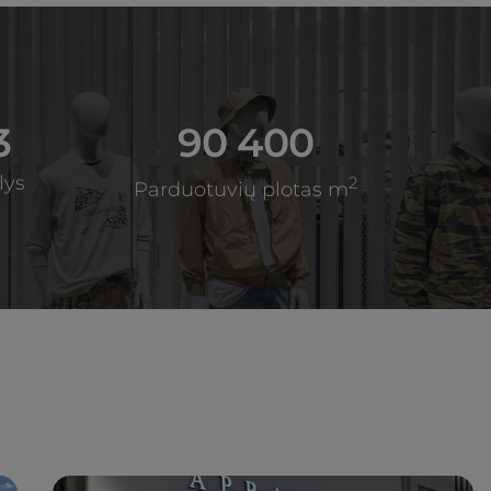
3
90 400
lys
2
Parduotuvių plotas m