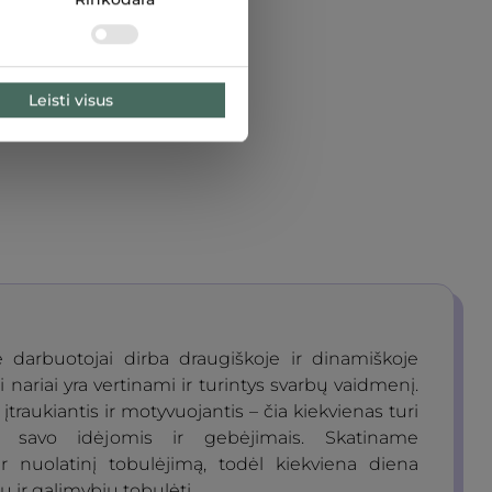
Leisti visus
 darbuotojai dirba draugiškoje ir dinamiškoje
si nariai yra vertinami ir turintys svarbų vaidmenį.
įtraukiantis ir motyvuojantis – čia kiekvienas turi
ti savo idėjomis ir gebėjimais. Skatiname
r nuolatinį tobulėjimą, todėl kiekviena diena
ų ir galimybių tobulėti.