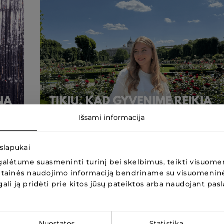
Išsami informacija
 slapukai
alėtume suasmeninti turinį bei skelbimus, teikti visuomen
Darbas, kuris tinka Miglei
 svetainės naudojimo informaciją bendriname su visuomenin
 gali ją pridėti prie kitos jūsų pateiktos arba naudojant pas
Nuostatos
Statistika