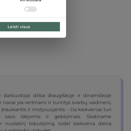
Leisti visus
 darbuotojai dirba draugiškoje ir dinamiškoje
si nariai yra vertinami ir turintys svarbų vaidmenį.
įtraukiantis ir motyvuojantis – čia kiekvienas turi
ti savo idėjomis ir gebėjimais. Skatiname
r nuolatinį tobulėjimą, todėl kiekviena diena
ų ir galimybių tobulėti.