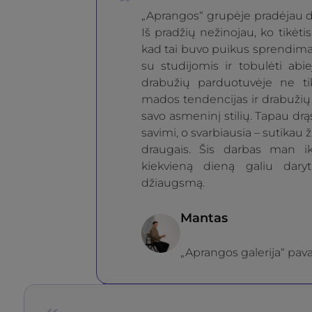
„Aprangos“ grupėje pradėjau d
Iš pradžių nežinojau, ko tikėtis,
kad tai buvo puikus sprendimas
su studijomis ir tobulėti abi
drabužių parduotuvėje ne t
mados tendencijas ir drabužių 
savo asmeninį stilių. Tapau drąs
savimi, o svarbiausia – sutikau 
draugais. Šis darbas man ik
kiekvieną dieną galiu dary
džiaugsmą.
Mantas
„Aprangos galerija“ pav