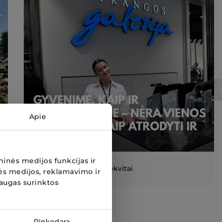
Apie
inės medijos funkcijas ir
Darbas, kuris tinka Rekvitai
ės medijos, reklamavimo ir
laugas surinktos
Rinkodara