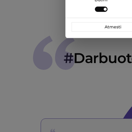
pasirinkimas
Atmesti
#Darbuoto