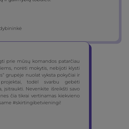
dybininkė
ngti prie mūsų komandos patarčiau
iems, norėti mokytis, nebijoti klysti
os“ grupėje nuolat vyksta pokyčiai ir
 projektai, todėl svarbu gebėti
a, įsitraukti. Nevenkite išreikšti savo
nes čia tikrai vertinamas kiekvieno
same #skirtingibetvieningi!