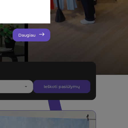
Daugiau
Ieškoti pasiūlymų