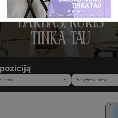
poziciją
iestas
Prekybos centras