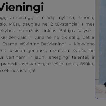
Vieningi
ngų, ambicingų ir madą mylinčių žmonių
slo. Mūsų daugiau nei 2 tūkstančiai ir mes
ybos drabužiais tinklas Baltijos šalyse .
ų ženklais ir kuriame ne tik stilių, bet ir
. Esame #SkirtingiBetVieningi – kiekvieno
s pasiekti geriausių rezultatų. Kviečiame
 vertinami ir jauni, energingi talentai, ir
 pradedi savo karjerą, ar ieškai naujų iššūkių
 sėkmės istoriją!