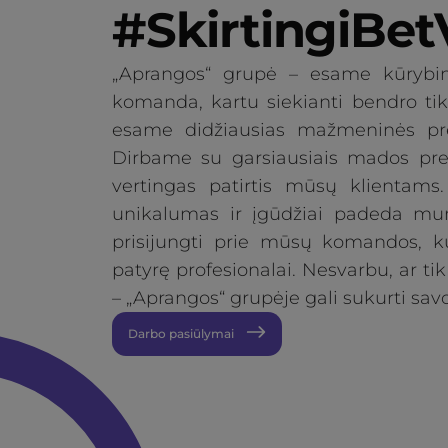
#SkirtingiBet
„Aprangos“ grupė – esame kūrybi
komanda, kartu siekianti bendro tik
esame didžiausias mažmeninės prek
Dirbame su garsiausiais mados preki
vertingas patirtis mūsų klientams
unikalumas ir įgūdžiai padeda mum
prisijungti prie mūsų komandos, kur
patyrę profesionalai. Nesvarbu, ar tik
– „Aprangos“ grupėje gali sukurti savo
Darbo pasiūlymai