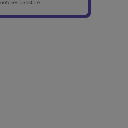
uotuvės direktorė