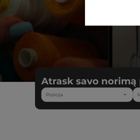
Atrask savo norimą 
Pozicija
M