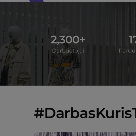
2,300+
1
Darbuotojai
Pardu
#DarbasKuris