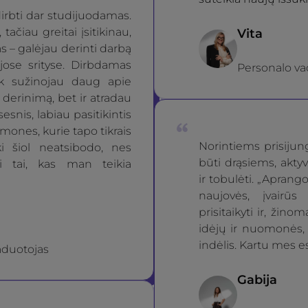
irbti dar studijuodamas.
 tačiau greitai įsitikinau,
Vita
 – galėjau derinti darbą
ejose srityse. Dirbdamas
Personalo va
ik sužinojau daug apie
derinimą, bet ir atradau
esnis, labiau pasitikintis
žmones, kurie tapo tikrais
Norintiems prisiju
i šiol neatsibodo, nes
būti drąsiems, aktyv
ti tai, kas man teikia
ir tobulėti. „Aprang
naujovės, įvairūs
prisitaikyti ir, žinom
idėjų ir nuomonės, 
indėlis. Kartu mes e
aduotojas
Gabija