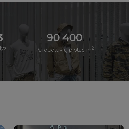
3
90 400
lys
2
Parduotuvių plotas m