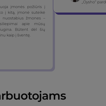
„Oysho“ pard
oja įmonės požiūris į
to į kitą, įmonė suteikė
au nuostabius žmones –
tsiliepimai apie mūsų
ugina. Būtent dėl šių
inu kaip į šventę.
rbuotojams