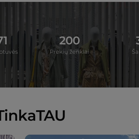
71
200
otuvės
Prekių ženklai
Ša
TinkaTAU