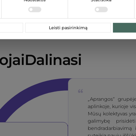
Leisti pasirinkimą
jaiDalinasi
„Aprangos“ grupėje
aplinkoje, kurioje vi
Mūsų kolektyvas yra 
galimybę prisidė
bendradarbiavimą i
suteikia naujų iššūki